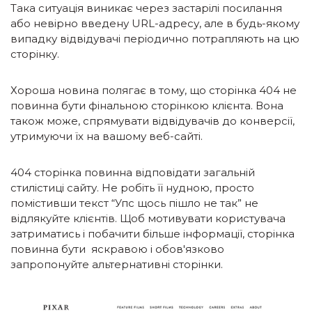
Така ситуація виникає через застарілі посилання
або невірно введену URL-адресу, але в будь-якому
випадку відвідувачі періодично потрапляють на цю
сторінку.
Хороша новина полягає в тому, що сторінка 404 не
повинна бути фінальною сторінкою клієнта. Вона
також може, спрямувати відвідувачів до конверсії,
утримуючи їх на вашому веб-сайті.
404 сторінка повинна відповідати загальній
стилістиці сайту. Не робіть її нудною, просто
помістивши текст “Упс щось пішло не так” не
відлякуйте клієнтів. Щоб мотивувати користувача
затриматись і побачити більше інформації, сторінка
повинна бути яскравою і обов'язково
запропонуйте альтернативні сторінки.