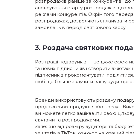
розпродажів раніше за конкурентів і до
анонсування старту розпродажів, дозвол
реклами конкурентів. Окрім того передза
розпродажах, дозволяють спланувати ро
замовлень в період святкового хаосу.
3. Роздача святкових пода
Розіграші подарунків — це дуже ефектив
та нових підписників і створити ажіотаж
підписників прокоментувати, поділитися,
щоб ще більше залучити вашу аудиторію, 
Бренди використовують роздачу подарунк
продажі своїх продуктів або послуг. Вик
ви можете легко зацікавити свою цільо
святами та розпродажами.
Залежно від розміру аудиторії та бюдже
хештегів в ТікТок, конкурс на кращий пі