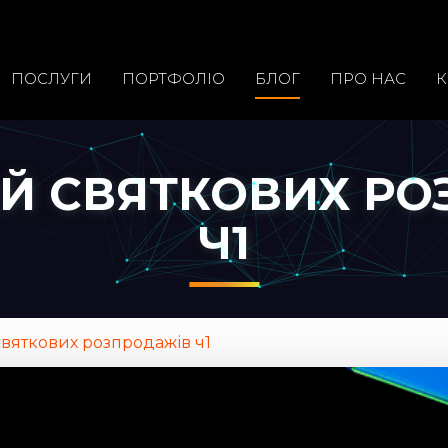
ПОСЛУГИ
ПОРТФОЛIО
БЛОГ
ПРО НАС
К
ГІЙ СВЯТКОВИХ Р
Ч1
 святкових розпродажів ч1