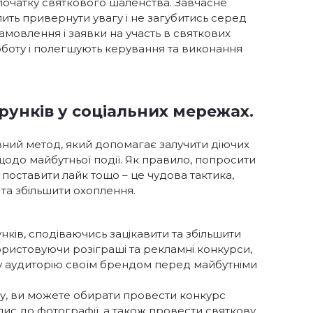
 початку святкового шаленства. Завчасне
ить привернути увагу і не загубитись серед
мовлення і заявки на участь в святкових
боту і полегшують керування та виконання
рунків у соціальних мережах.
ний метод, який допомагає залучити діючих
 щодо майбутньої події. Як правило, попросити
 поставити лайк тощо – це чудова тактика,
та збільшити охоплення.
ів, сподіваючись зацікавити та збільшити
ористовуючи розіграші та рекламні конкурси,
ву аудиторію своїм брендом перед майбутніми
ту, ви можете обирати провести конкурс
дпис до фотографії, а також провести святкову