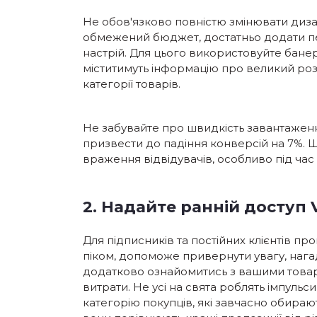
Не обов'язково повністю змінювати диза
обмежений бюджет, достатньо додати пев
настрій. Для цього використовуйте банери
міститимуть інформацію про великий ро
категорії товарів.
Не забувайте про швидкість завантажен
призвести до падіння конверсій на 7%. 
враження відвідувачів, особливо під час
2. Надайте ранній доступ 
Для підписників та постійних клієнтів п
піком, допоможе привернути увагу, нага
додатково ознайомитись з вашими товар
витрати. Не усі на свята роблять імпульс
категорію покупців, які завчасно обираю