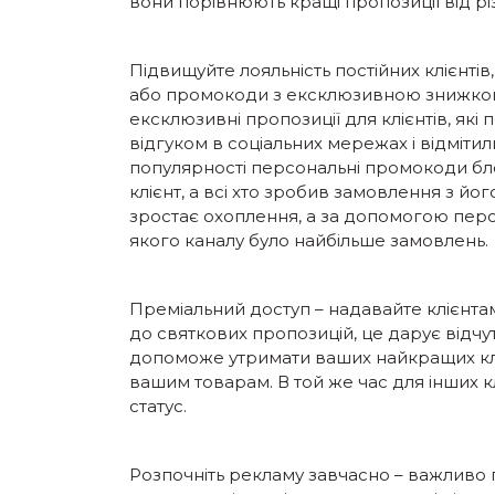
вони порівнюють кращі пропозиції від рі
Підвищуйте лояльність постійних клієнт
або промокоди з ексклюзивною знижкою.
ексклюзивні пропозиції для клієнтів, які
відгуком в соціальних мережах і відмітил
популярності персональні промокоди бло
клієнт, а всі хто зробив замовлення з 
зростає охоплення, а за допомогою перс
якого каналу було найбільше замовлень.
Преміальний доступ – надавайте клієнта
до святкових пропозицій, це дарує відчу
допоможе утримати ваших найкращих кліє
вашим товарам. В той же час для інших к
статус.
Розпочніть рекламу завчасно – важливо 