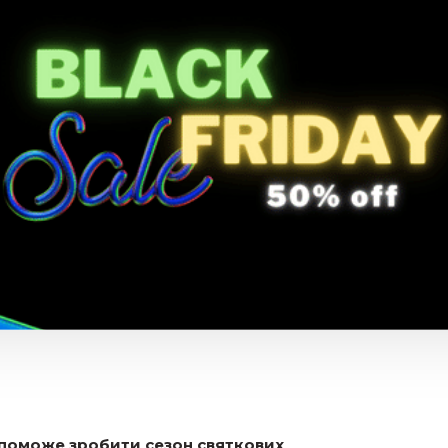
опоможе зробити сезон святкових