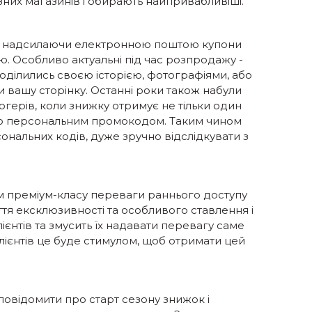
зних магазинів і обирають найпривабливіші.
ів, надсилаючи електронною поштою купони
 Особливо актуальні під час розпродажу -
 поділились своєю історією, фотографіями, або
и вашу сторінку. Останні роки також набули
герів, коли знижку отримує не тільки один
його персональним промокодом. Таким чином
ональних кодів, дуже зручно відслідкувати з
м преміум-класу переваги раннього доступу
ття ексклюзивності та особливого ставлення і
нтів та змусить їх надавати перевагу саме
лієнтів це буде стимулом, щоб отримати цей
повідомити про старт сезону знижок і