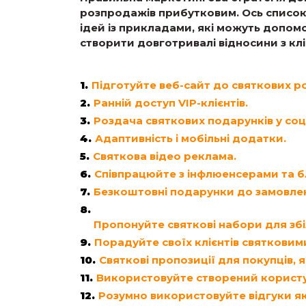
розпродажів прибутковим. Ось списо
ідей із прикладами, які можуть допом
створити довготривалі відносини з кл
Підготуйте веб-сайт до святкових р
Ранній доступ VIP-клієнтів.
Роздача святкових подарунків у со
Адаптивність і мобільні додатки.
Святкова відео реклама.
Співпрацюйте з інфлюенсерами та 
Безкоштовні подарунки до замовле
Пропонуйте святкові набори для збі
Порадуйте своїх клієнтів святковим
Святкові пропозиції для покупців, я
Використовуйте створений користу
Розумно використовуйте відгуки як