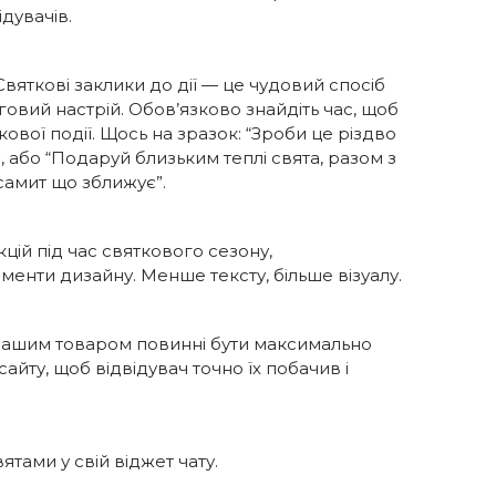
дувачів.
Святкові заклики до дії — це чудовий спосіб
говий настрій. Обов’язково знайдіть час, щоб
кової події. Щось на зразок: “Зроби це різдво
 або “Подаруй близьким теплі свята, разом з
самит що зближує”.
цій під час святкового сезону,
менти дизайну. Менше тексту, більше візуалу.
з вашим товаром повинні бути максимально
сайту, щоб відвідувач точно їх побачив і
ятами у свій віджет чату.