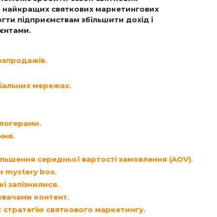
к найкращих святкових маркетингових
огти підприємствам збільшити дохід і
ієнтами.
озпродажів.
ціальних мережах.
блогерами.
ння.
льшення середньої вартості замовлення (AOV).
и mystery box.
кі запізнилися.
вачами контент.
 стратегію святкового маркетингу.