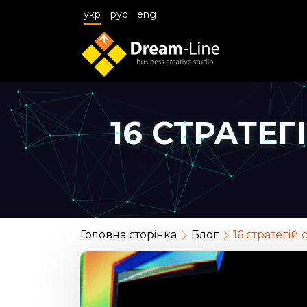
укр
рус
eng
16 СТРАТЕ
Головна сторiнка
Блог
16 стратегій