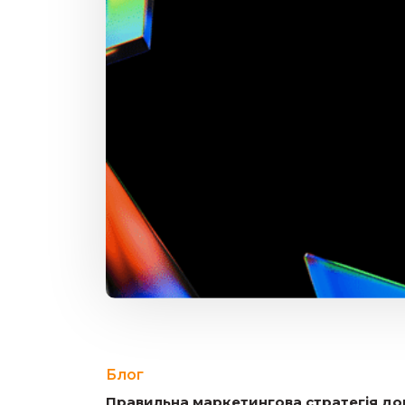
Блог
Правильна маркетингова стратегія д