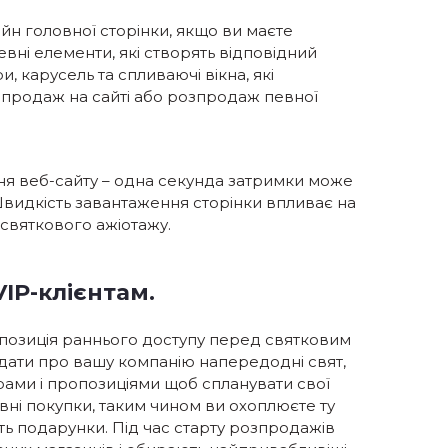
йн головної сторінки, якщо ви маєте
ні елементи, які створять відповідний
, карусель та спливаючі вікна, які
зпродаж на сайті або розпродаж певної
ня веб-сайту – одна секунда затримки може
Швидкість завантаження сторінки впливає на
 святкового ажіотажу.
VIP-клієнтам.
ропозиція раннього доступу перед святковим
дати про вашу компанію напередодні свят,
ами і пропозиціями щоб спланувати свої
ивні покупки, таким чином ви охоплюєте ту
ть подарунки. Під час старту розпродажів