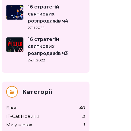
16 стратегій
святкових
розпродажів ч4
27.11.2022
16 стратегій
святкових
розпродажів ч3
24.11.2022
Категорії
Блог
40
IT-Cat Новини
2
Ми у містах
1