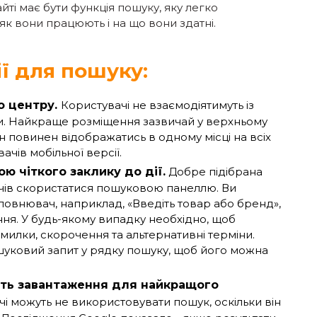
і має бути функція пошуку, яку легко
 як вони працюють і на що вони здатні.
ї для пошуку:
о центру.
Користувачі не взаємодіятимуть із
и. Найкраще розміщення зазвичай у верхньому
н повинен відображатись в одному місці на всіх
ачів мобільної версії.
ю чіткого заклику до дії.
Добре підібрана
ачів скористатися пошуковою панеллю. Ви
овнювач, наприклад, «Введіть товар або бренд»,
ня. У будь-якому випадку необхідно, щоб
илки, скорочення та альтернативні терміни.
уковий запит у рядку пошуку, щоб його можна
ть завантаження для найкращого
чі можуть не використовувати пошук, оскільки він