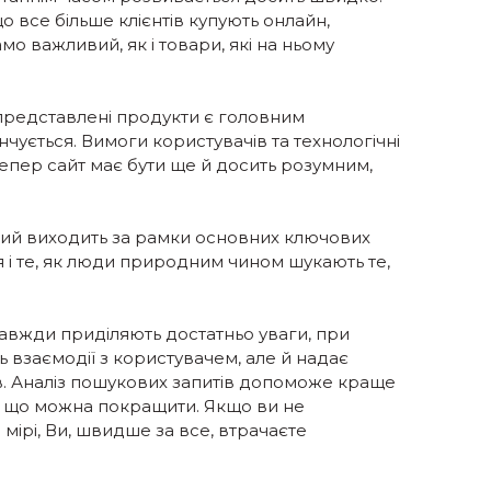
що все більше клієнтів купують онлайн,
мо важливий, як і товари, які на ньому
представлені продукти є головним
нчується. Вимоги користувачів та технологічні
 тепер сайт має бути ще й досить розумним,
ий виходить за рамки основних ключових
ня і те, як люди природним чином шукають те,
 завжди приділяють достатньо уваги, при
ь взаємодії з користувачем, але й надає
в. Аналіз пошукових запитів допоможе краще
е, що можна покращити. Якщо ви не
мірі, Ви, швидше за все, втрачаєте