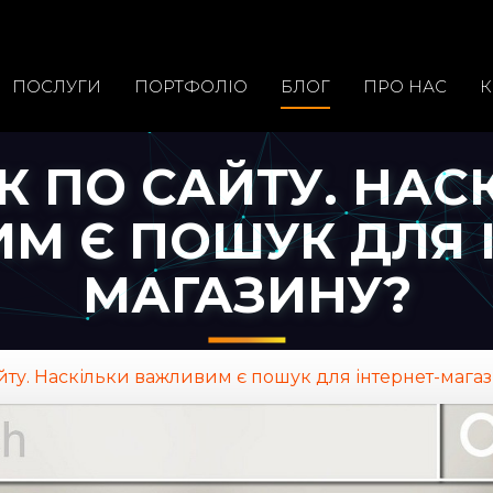
ПОСЛУГИ
ПОРТФОЛIО
БЛОГ
ПРО НАС
К
 ПО САЙТУ. НАС
М Є ПОШУК ДЛЯ І
МАГАЗИНУ?
йту. Наскільки важливим є пошук для інтернет-мага