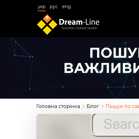
укр
рус
eng
ПОШУК
ВАЖЛИВИ
Головна сторiнка
Блог
Пошук по са