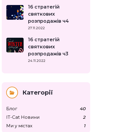
16 стратегій
святкових
розпродажів ч4
27.11.2022
16 стратегій
святкових
розпродажів ч3
24.11.2022
Категорії
Блог
40
IT-Cat Новини
2
Ми у містах
1