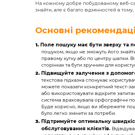
На кожному добре побудованому веб-сайт
знайти, але є багато відмінностей в тому,
Основні рекомендаці
Поле пошуку має бути зверху та п
пошуком, якщо не зможуть його знайт
правому кутку або по центру шапки. Ві
сторінках та бути зручним для користув
Підвищуйте залучення з допомого
текстова підказка спонукає користув
можете показати конкретний текст-зап
або використовувати відкрите запитан
система враховувала орфографічні пом
Буде корисно, якщо ви збережете пош
було легко змінити за потреби.
Підтримуйте оптимальну швидкіс
обслуговування клієнтів.
Відвідува