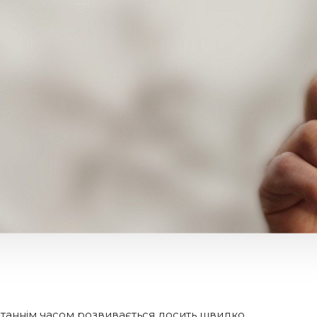
 останнім часом розвивається досить швидко.