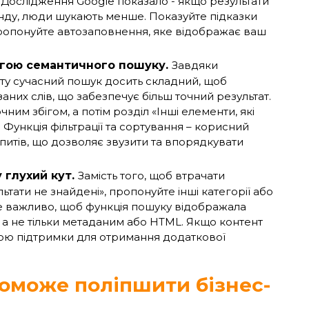
Дослідження Google показало - якщо результати
унду, люди шукають менше. Показуйте підказки
ропонуйте автозаповнення, яке відображає ваш
огою семантичного пошуку.
Завдяки
кту сучасний пошук досить складний, щоб
заних слів, що забезпечує більш точний результат.
ним збігом, а потім розділ «Інші елементи, які
. Функція фільтрації та сортування – корисний
итів, що дозволяє звузити та впорядкувати
 глухий кут.
Замість того, щоб втрачати
ьтати не знайдені», пропонуйте інші категорії або
же важливо, щоб функція пошуку відображала
, а не тільки метаданим або HTML. Якщо контент
жбою підтримки для отримання додаткової
оможе поліпшити бізнес-