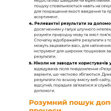
недостатньо швидкий чи ефективний. 
пошуку сповільнюються навіть на сек
для покращення якості введення та п
асортимент.
Релевантні результати за допом
досягненням у галузі штучного інтеле
розуміти природну мову та зміст пов'я
Спочатку відображайте результати з точ
можуть зацікавити вас», для натхнення
інструмент для широких пошукових зап
результати.
Ніколи не заводьте користувачів у
відвідувачів після повідомлення «Резул
варіанти, що частково збігаються. Ду
результати по всьому вмісту веб-сайту
відсутній, порадьте зв'язатися зі слу
допомоги.
Розумний пошук доп
процеси.