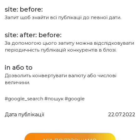
site: before:
Запит щоб знайти всі публікації до певної дати.
site: after: before:
За допомогою цього запиту можна відслідковувати
періодичність публікацій конкурентів в блозі.
in або to
Дозволить конвертувати валюту або числові
величини.
#google_search #пошук #google
Дата публікації
22.07.2022