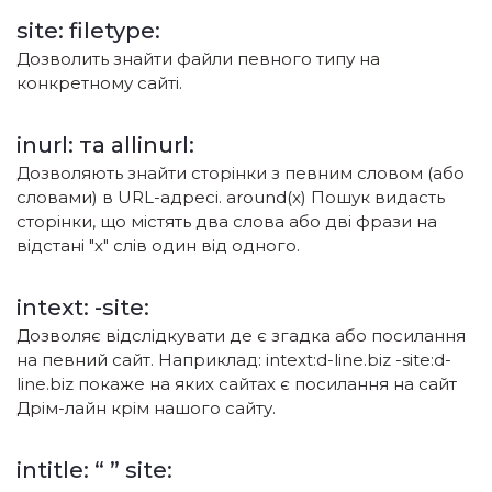
site: filetype:
Дозволить знайти файли певного типу на
конкретному сайті.
inurl: та allinurl:
Дозволяють знайти сторінки з певним словом (або
словами) в URL-адресі. around(x) Пошук видасть
сторінки, що містять два слова або дві фрази на
відстані "x" слів один від одного.
intext: -site:
Дозволяє відслідкувати де є згадка або посилання
на певний сайт. Наприклад: intext:d-line.biz -site:d-
line.biz покаже на яких сайтах є посилання на сайт
Дрім-лайн крім нашого сайту.
intitle: “ ” site: