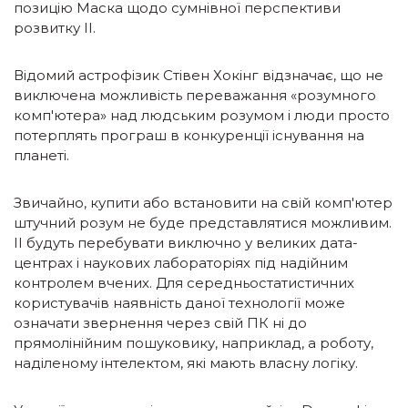
позицію Маска щодо сумнівної перспективи
розвитку ІІ.
Відомий астрофізик Стівен Хокінг відзначає, що не
виключена можливість переважання «розумного
комп'ютера» над людським розумом і люди просто
потерплять програш в конкуренції існування на
планеті.
Звичайно, купити або встановити на свій комп'ютер
штучний розум не буде представлятися можливим.
ІІ будуть перебувати виключно у великих дата-
центрах і наукових лабораторіях під надійним
контролем вчених. Для середньостатистичних
користувачів наявність даної технології може
означати звернення через свій ПК ні до
прямолінійним пошуковику, наприклад, а роботу,
наділеному інтелектом, які мають власну логіку.