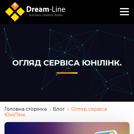
ОГЛЯД СЕРВІСА ЮНІЛІНК.
Головна сторiнка
Блог
Огляд сервіса
ЮніЛінк.