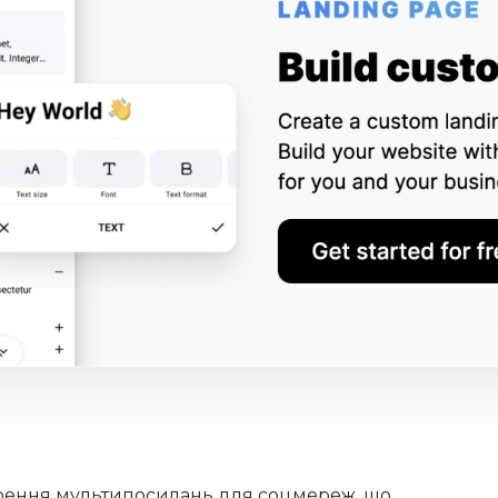
орення мультипосилань для соцмереж, що