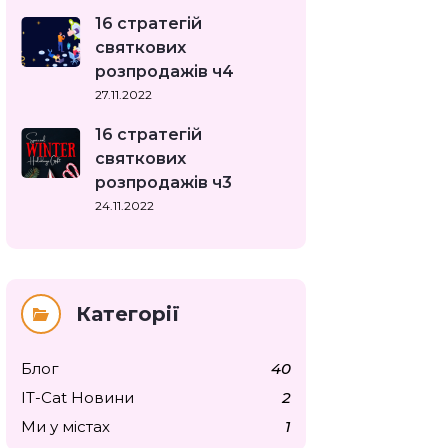
16 стратегій
святкових
розпродажів ч4
27.11.2022
16 стратегій
святкових
розпродажів ч3
24.11.2022
Категорії
Блог
40
IT-Cat Новини
2
Ми у містах
1