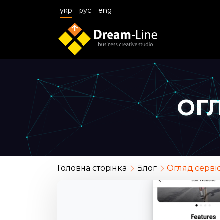
укр
рус
eng
ОГ
Головна сторiнка
Блог
Огляд серві