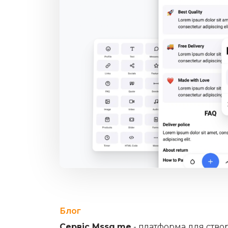
Блог
Сервіс Mssg.me
- платформа для ств