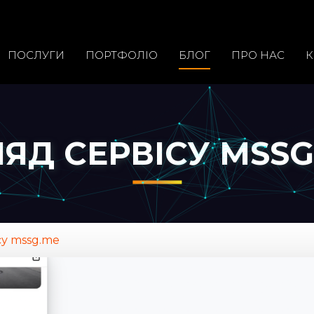
ПОСЛУГИ
ПОРТФОЛIО
БЛОГ
ПРО НАС
К
ЛЯД СЕРВІСУ MSSG
су mssg.me