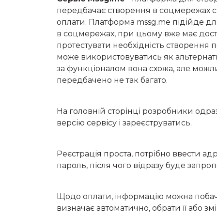
передбачає створення в соцмережах св
оплати. Платформа mssg.me підійде для
в соцмережах, при цьому вже має доста
протестувати необхідність створення п
може використовуватись як альтернат
за функціоналом вона схожа, але мож
передбачено не так багато.
На головній сторінці розробники одр
версію сервісу і зареєструватись.
Реєстрація проста, потрібно ввести а
пароль, після чого відразу буде запро
Щодо оплати, інформацію можна побачит
визначає автоматично, обрати її або з