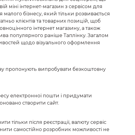
ій міні інтернет-магазин з сервісом для
 малого бізнесу, який тільки розвивається
тньо клієнтів та товарних позицій, щоб
овноцінного інтернет магазину, а також
ива популярного раніше Таплінку. Загалом
ливостей щодо візуального оформлення
азу пропонують випробувати безкоштовну
дресу електронної пошти і придумати
поновано створити сайт.
и тільки після реєстрації, валюту сервіс
мінити самостійно розробник можливості не