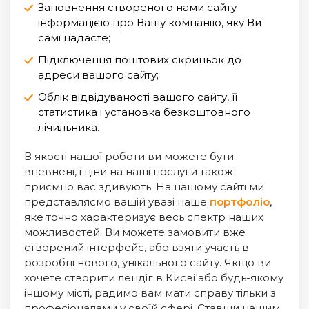
Заповнення створеного нами сайту
інформацією про Вашу компанію, яку Ви
самі надаєте;
Підключення поштових скриньок до
адреси вашого сайту;
Облік відвідуваності вашого сайту, її
статистика і установка безкоштовного
лічильника.
В якості нашої роботи ви можете бути
впевнені, і ціни на наші послуги також
приємно вас здивують. На нашому сайті ми
представляємо вашій увазі наше
портфоліо
,
яке точно характеризує весь спектр наших
можливостей. Ви можете замовити вже
створений інтерфейс, або взяти участь в
розробці нового, унікального сайту. Якщо ви
хочете створити лендіг в Києві або будь-якому
іншому місті, радимо вам мати справу тільки з
професіоналами у своїй сфері. Ставши нашим