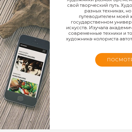
свой творческий путь. Худ
разных техниках, н
путеводителем моей ж
государственном универс
искусств. Изучала академич
современные техники и т
художника-колориста автотюн
ПОСМОТР