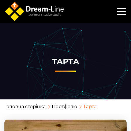
ТАРТА
Головна сторiнка
Портфолiо
Тарта