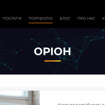
ПОСЛУГИ
ПОРТФОЛIО
БЛОГ
ПРО НАС
К
ОРІОН
Команда розробників і д