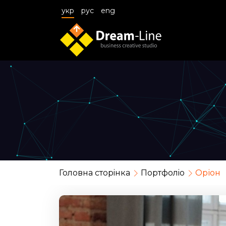
укр
рус
eng
Головна сторiнка
Портфолiо
Оріон