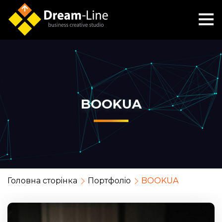
BOOKUA
Головна сторiнка
Портфолiо
BOOKUA