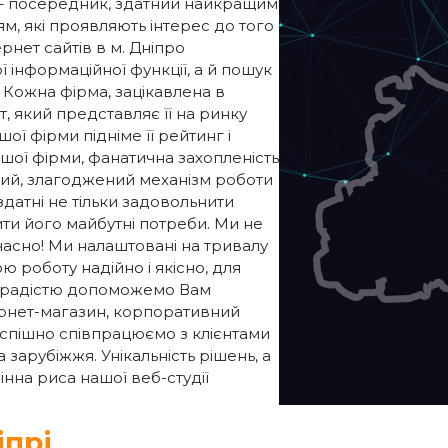
і– посередник, здатний найкращим
, які проявляють інтерес до того
рнет сайтів в м. Дніпро
 інформаційної функції, а й пошук
 Кожна фірма, зацікавлена в
т, який представляє її на ринку
шої фірми підніме її рейтинг і
шої фірми, фанатична захопленість
аний, злагоджений механізм роботи
здатні не тільки задовольнити
ти його майбутні потреби. Ми не
часно! Ми налаштовані на тривалу
ю роботу надійно і якісно, для
 з радістю допоможемо Вам
тернет-магазин, корпоративний
успішно співпрацюємо з клієнтами
та зарубіжжя. Унікальність рішень, а
інна риса нашої веб-студії
іпрі