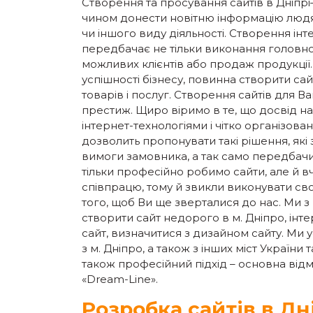
Створення та просування сайтів в Дніпр
чином донести новітню інформацію людям
чи іншого виду діяльності. Створення інте
передбачає не тільки виконання головної
можливих клієнтів або продаж продукції.
успішності бізнесу, повинна створити сай
товарів і послуг. Створення сайтів для Ва
престиж. Щиро віримо в те, що досвід на
інтернет-технологіями і чітко організов
дозволить пропонувати такі рішення, які 
вимоги замовника, а так само передбачи
тільки професійно робимо сайти, але й в
співпрацю, тому й звикли виконувати сво
того, щоб Ви ще зверталися до нас. Ми
створити сайт недорого в м. Дніпро, ін
сайт, визначитися з дизайном сайту. Ми 
з м. Дніпро, а також з інших міст України 
також професійний підхід – основна відм
«Dream-Line».
Розробка сайтів в Дн