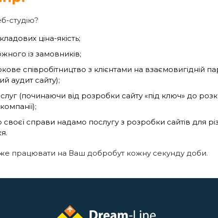
еб-студію?
кладових ціна-якість;
ожного із замовників;
кове співробітництво з клієнтами на взаємовигідній па
ий аудит сайту);
луг (починаючи від розробки сайту «під ключ» до розкр
омпанії);
до своєї справи надамо послугу з розробки сайтів для рі
я.
же працювати на Ваш добробут кожну секунду доби.