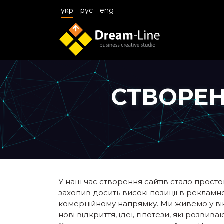
укр
рус
eng
СТВОРЕН
У наш час створення сайтів стало просто
захопив досить високі позиції в рекламн
комерційному напрямку. Ми живемо у ві
нові відкриття, ідеї, гіпотези, які розви