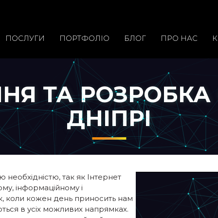
ПОСЛУГИ
ПОРТФОЛIО
БЛОГ
ПРО НАС
К
НЯ ТА РОЗРОБКА 
ДНІПРІ
ю необхідністю, так як Інтернет
ому, інформаційному і
к, коли кожен день приносить нам
ваються в усіх можливих напрямках.