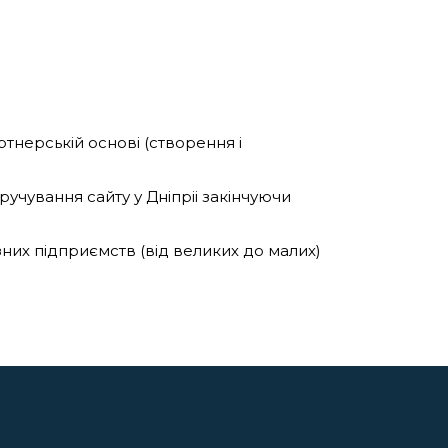
ртнерській основі (створення і
учування сайту у Дніпріі закінчуючи
зних підприємств (від великих до малих)